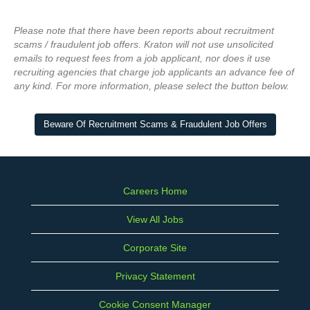
Please note that there have been reports about recruitment
scams / fraudulent job offers. Kraton will not use unsolicited
emails to request fees from a job applicant, nor does it use
recruiting agencies that charge job applicants an advance fee of
any kind. For more information, please select the button below.
Beware Of Recruitment Scams & Fraudulent Job Offers
Careers Home
View All Jobs
Corporate Site
Privacy Statement
Cookie Consent Manager